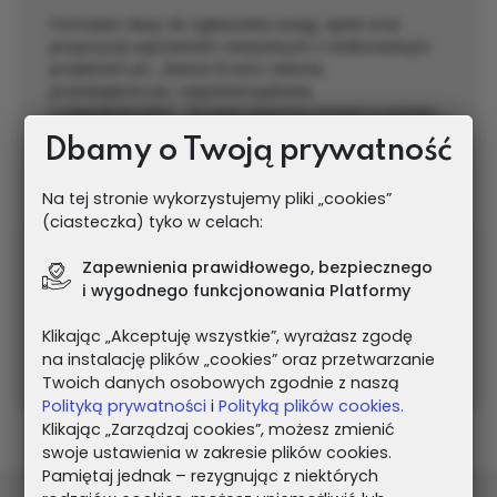
Formularz służy do zgłaszania uwag, opinii oraz
propozycji usprawnień związanych z realizowanym
projektem pn. „Nasze Krosno zielone,
przedsiębiorcze i współzarządzane
z mieszkańcami”. Za jego pomocą można w prosty
sposób przekazać swoje spostrzeżenia lub
Dbamy o Twoją prywatność
zaproponować rozwiązania, które mogą przyczynić
się do jego lepszej realizacji. Każde zgłosz...
Na tej stronie wykorzystujemy pliki „cookies”
(ciasteczka) tyko w celach:
Ankieta trwa
Zapewnienia prawidłowego, bezpiecznego
06.05.2026 - 31.03.2029
i wygodnego funkcjonowania Platformy
Klikając „Akceptuję wszystkie”, wyrażasz zgodę
PRZEJDŹ DO ANKIETY
na instalację plików „cookies” oraz przetwarzanie
Twoich danych osobowych zgodnie z naszą
Polityką prywatności
i
Polityką plików cookies.
Klikając „Zarządzaj cookies”, możesz zmienić
swoje ustawienia w zakresie plików cookies.
Pamiętaj jednak – rezygnując z niektórych