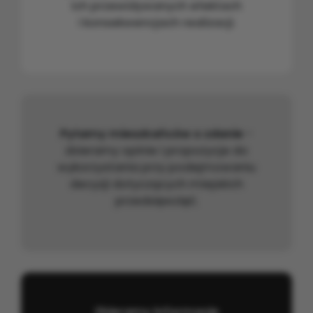
ich przewidywanych efektach
i konsekwencjach realizacji.
Pytamy mieszkańców o zdanie
-
zbieramy opinie i propozycje do
wykorzystania przy podejmowaniu
decyzji dotyczących miejskich
przedsięwzięć.
Zbieramy informacje