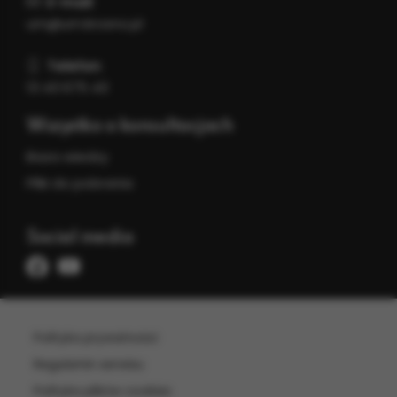
E-mail
:
um@um.krosno.pl
Telefon
:
13 43 675 43
Wszystko o konsultacjach
Baza wiedzy
Pliki do pobrania
Social media
Facebook
Youtube
Polityka prywatności
Regulamin serwisu
Polityka plików cookies