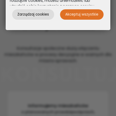
rodzajów cookies, możesz uniemożliwić lub
utrudnić sobie korzystanie z naszego serwisu
i jego funkcji.
Zarządzaj cookies
Akceptuj wszystkie
Miej wpływ na miejsce,
Możesz cofnąć lub zmienić zgody w dowolnym
w którym mieszkasz
momencie. Wystarczy, że wybierzesz „Ustawienia
plików cookies” w stopce każdej z naszych
podstron.
Konsultacje społeczne służą włączeniu
mieszkańców w procesy decyzyjne w ważnych dla
miasta sprawach.
Informujemy mieszkańców
o planowanych przedsięwzięciach,